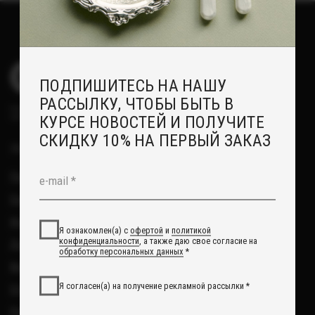
Возврат
Я согласен(а) на получение рекламной рассылки *
Отзывы
Рекомендации по уходу
Повседневные украшения
Подписаться
О НАС
Сотрудничество с нами
Вакансии
Контакты
Свадебный блог
О Компании
Обработка данных
Политика обработки персональных данных
Договор оферты
ИП Курбанов Андрей Мамед оглы
ИНН 220915353747
ОГРНИП 321220200228690