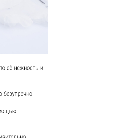
ло её нежность и
о безупречно.
омощью
дивительно