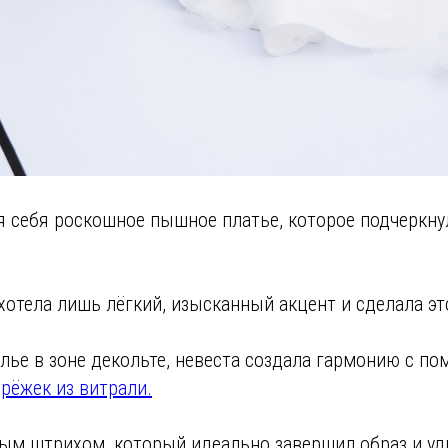
я себя роскошное пышное платье, которое подчеркну
хотела лишь лёгкий, изысканный акцент и сделала эт
лье в зоне декольте, невеста создала гармонию с п
ерёжек из витрали.
мым штрихом, который идеально завершил образ и у