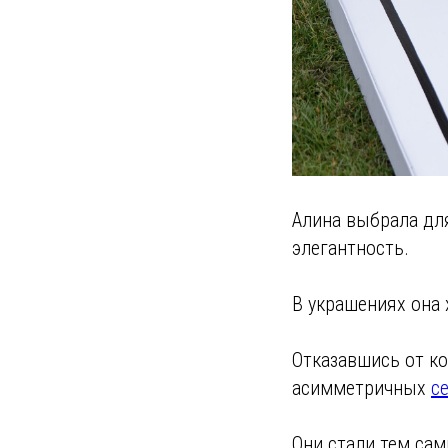
Алина выбрала дл
элегантность.
В украшениях она 
Отказавшись от ко
асимметричных
с
Они стали тем са