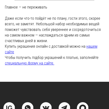
Обработка данных
Главное — не переживать
Политика обработки персональных данных
Договор оферты
Даже если что-то пойдёт не по плану, гости этого, скорее
всего, не заметят. Небольшой набор необходимых вещей
поможет чувствовать себя увереннее и сосредоточиться
ИП Курбанов Андрей Мамед оглы
ИНН 220915353747
на самом важном — наслаждаться одним из самых
ОГРНИП 321220200228690
счастливых дней в жизни.
Купить украшения онлайн с доставкой можно на
нашем
Все изделия DreamElephant защищены авторским правом.
сайте
Копирование и переработка дизайнов запрещены.
Чтобы получить подбор украшений к платью, заполняйте
специальную форму на сайте.
© 2017-2026 DreamElephant