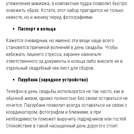
утяжеления макияжа, а компактная пудра позволит быстро
Instagram, продукт компании Meta, которая признана экстремистской
освежить образ. Кстати, этот набор пригодится не только
организацией в России
невесте, но и жениху перед фотографиями.
ПОКУПАТЕЛЯМ
Паспорт и кольца
Подбор украшений под свадебное платье
Онлайн - запись в салон
Кажется очевидным, но именно эти вещи чаще всего
Индивидуальный заказ
становятся причиной волнений в день свадьбы. Чтобы
Доставка
избежать лишнего стресса, заранее назначьте
Возврат
ответственного за документы и кольца либо внесите их в
Отзывы
отдельный свадебный чек-лист для сборов.
Рекомендации по уходу
Повседневные украшения
Паурбанк (зарядное устройство)
Телефон в день свадьбы используется не так часто, как в
обычной жизни, однако полностью без связи оставаться не
О НАС
хочется. Пауэрбанк позволит всегда оставаться на связи с
Сотрудничество с нами
координатором, фотографом и близкими, а при
Вакансии
необходимости поможет выручить подрядчиков или гостей.
Контакты
Спокойствие в такой насыщенный день дорогого стоит.
Свадебный блог
О Компании