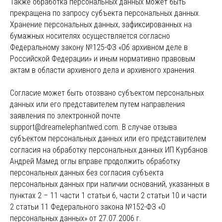
Также обработка персональных данных может быть
прекращена по запросу субъекта персональных данных.
Хранение персональных данных, зафиксированных на
бумажных носителях осуществляется согласно
Федеральному закону №125-ФЗ «Об архивном деле в
Российской Федерации» и иным нормативно правовым
актам в области архивного дела и архивного хранения.
Согласие может быть отозвано субъектом персональных
данных или его представителем путем направления
заявления по электронной почте
Instagram, продукт компании Meta, которая признана экстремистской
организацией в России
support@dreamelephantwed.com. В случае отзыва
ПОКУПАТЕЛЯМ
субъектом персональных данных или его представителем
согласия на обработку персональных данных ИП Курбанов
Подбор украшений под свадебное платье
Андрей Мамед оглы вправе продолжить обработку
Онлайн - запись в салон
персональных данных без согласия субъекта
Индивидуальный заказ
персональных данных при наличии оснований, указанных в
Доставка
пунктах 2 – 11 части 1 статьи 6, части 2 статьи 10 и части
Возврат
2 статьи 11 Федерального закона №152-ФЗ «О
Отзывы
персональных данных» от 27.07.2006 г.
Рекомендации по уходу