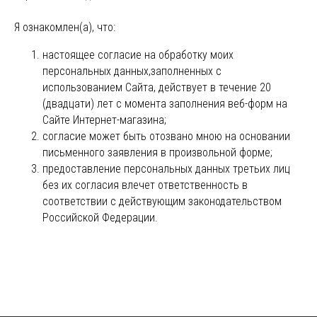
Повседневные украшения
Я ознакомлен(а), что:
настоящее согласие на обработку моих
О НАС
персональных данных,заполненных с
Сотрудничество с нами
использованием Cайта, действует в течение 20
Вакансии
(двадцати) лет с момента заполнения веб-форм на
Контакты
Cайте Интернет-магазина;
Свадебный блог
согласие может быть отозвано мною на основании
О Компании
письменного заявления в произвольной форме;
Обработка данных
предоставление персональных данных третьих лиц
Политика обработки персональных данных
без их согласия влечет ответственность в
Договор оферты
соответствии с действующим законодательством
Российской Федерации.
ИП Курбанов Андрей Мамед оглы
ИНН 220915353747
ОГРНИП 321220200228690
Все изделия DreamElephant защищены авторским правом.
Копирование и переработка дизайнов запрещены.