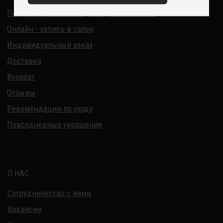
ОГРНИП 321220200228690
Все изделия DreamElephant защищены авторским правом.
Копирование и переработка дизайнов запрещены.
© 2017-2026 DreamElephant