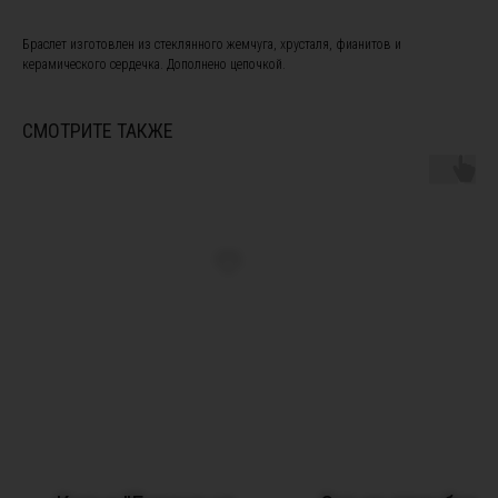
Браслет изготовлен из стеклянного жемчуга, хрусталя, фианитов и
керамического сердечка. Дополнено цепочкой.
ПОДПИШИТЕСЬ НА НАШУ
СМОТРИТЕ ТАКЖЕ
РАССЫЛКУ, ЧТОБЫ БЫТЬ В
КУРСЕ НОВОСТЕЙ И ПОЛУЧИТЕ
СКИДКУ 10% НА ПЕРВЫЙ ЗАКАЗ
Я ознакомлен(а) с
офертой
и
политикой
конфиденциальности
, а также даю свое согласие на
обработку персональных данных
*
Я согласен(а) на получение рекламной рассылки *
Instagram, продукт компании Meta, которая признана экстремистской
организацией в России
Подписаться
ПОКУПАТЕЛЯМ
Подбор украшений под свадебное платье
Онлайн - запись в салон