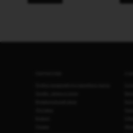
ПОКУПАТЕЛЯМ
О Н
Подбор украшений под свадебное платье
Сотр
Онлайн - запись в салон
Вака
Индивидуальный заказ
Кон
Доставка
Свад
Возврат
О Ко
Отзывы
Обра