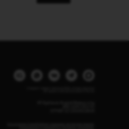
Instagram, продукт компании Meta, которая признана
экстремистской организацией в России
ИП Курбанов Андрей Мамед оглы
ИНН 220915353747
ОГРНИП 321220200228690
Все изделия DreamElephant защищены авторским правом.
Копирование и переработка дизайнов запрещены.