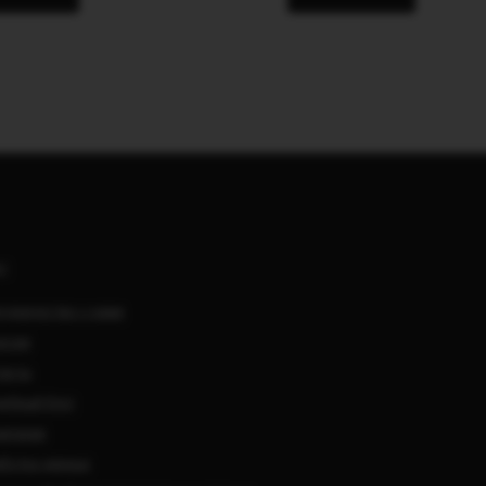
АС
удничество с нами
нсии
такты
ебный блог
мпании
ботка данных