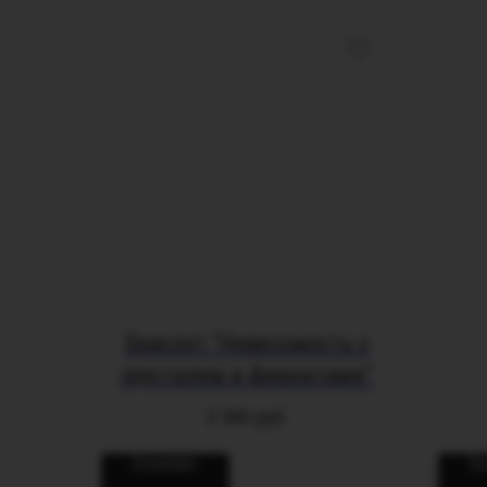
Браслет "Невесомость с
хрусталем и фианитами"
3 500
руб.
В корзину
В 