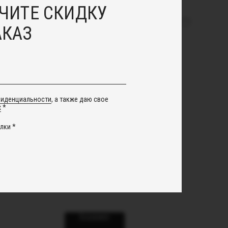
ЧИТЕ СКИДКУ
АКАЗ
фиденциальности
, а также даю свое
х
*
лки *
рали
Парик из бусин
29 000
руб.
В корзину