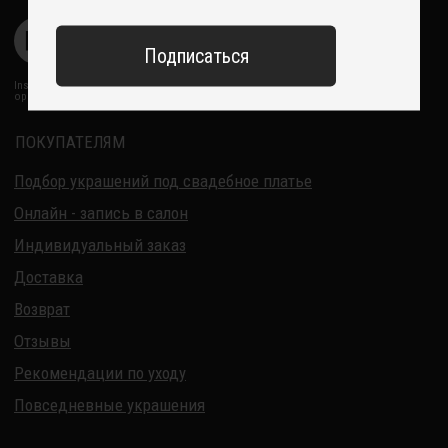
Политика обработки персональных данных
Договор оферты
ИП Курбанов Андрей Мамед оглы
ИНН 220915353747
ОГРНИП 321220200228690
Все изделия DreamElephant защищены авторским правом.
Копирование и переработка дизайнов запрещены.
© 2017-2026 DreamElephant