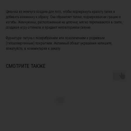
Цепочка из жемчуга создана для того, чтобы подчеркнуть красоту талии и
добавить изюминку к образу. Она обрамляет талию, подчеркивая ее грацию и
изгибы. Жемчужины, расположенные на цепочке, мягко переливаются в свете,
создавая игру оттенков и придают неповторимое сияние.
Фурнитура- латунь с посеребрением или позолечением и родиевым
(гипоаллергенным) покрытием. Желаемый обхват украшения напишите,
ПОДПИШИТЕСЬ НА НАШУ
пожалуйста, в комментарии к заказу.
РАССЫЛКУ, ЧТОБЫ БЫТЬ В
КУРСЕ НОВОСТЕЙ И ПОЛУЧИТЕ
СКИДКУ 10% НА ПЕРВЫЙ ЗАКАЗ
СМОТРИТЕ ТАКЖЕ
Я ознакомлен(а) с
офертой
и
политикой
конфиденциальности
, а также даю свое согласие на
обработку персональных данных
*
Я согласен(а) на получение рекламной рассылки *
Подписаться
Instagram, продукт компании Meta, которая признана экстремистской