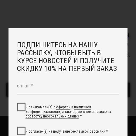
организацией в России
ПОКУПАТЕЛЯМ
Подбор украшений под свадебное платье
Онлайн - запись в салон
Подвязка
Серьги "Сандр
Индивидуальный заказ
Доставка
Два в одном
Возврат
4 500
руб.
5 000
руб.
Отзывы
Рекомендации по уходу
Повседневные украшения
В корзину
В корзину
О НАС
Сотрудничество с нами
Вакансии
Контакты
Свадебный блог
О Компании
Обработка данных