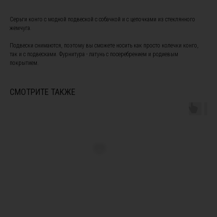
Серьги конго с модной подвеской с собачкой и с цепочками из стеклянного
жемчуга.
Подвески снимаются, поэтому вы сможете носить как просто колечки конго,
так и с подвесками. Фурнитура - латунь с посеребрением и родиевым
покрытием.
ПОДПИШИТЕСЬ НА НАШУ
РАССЫЛКУ, ЧТОБЫ БЫТЬ В
КУРСЕ НОВОСТЕЙ И ПОЛУЧИТЕ
СМОТРИТЕ ТАКЖЕ
СКИДКУ 10% НА ПЕРВЫЙ ЗАКАЗ
Я ознакомлен(а) с
офертой
и
политикой
конфиденциальности
, а также даю свое согласие на
обработку персональных данных
*
Я согласен(а) на получение рекламной рассылки *
Подписаться
Instagram, продукт компании Meta, которая признана экстремистской
организацией в России
ПОКУПАТЕЛЯМ