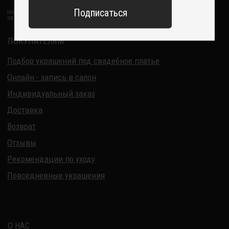
ИП Курбанов Андрей Мамед оглы
ИНН 220915353747
ОГРНИП 321220200228690
Все изделия DreamElephant защищены авторским правом.
Копирование и переработка дизайнов запрещены.
© 2017-2026 DreamElephant