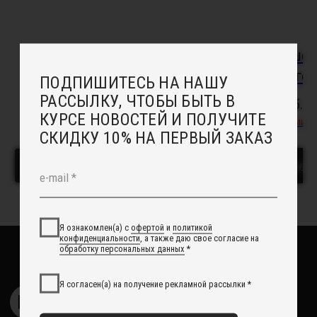
Подбор украшений под свадебное платье
Онлайн - запись в салон
Индивидуальный заказ
Кольцо "Весна"
Серьги "Волше
Доставка
изумрудного гор
Возврат
1 500
руб.
Отзывы
1 500
руб.
Рекомендации по уходу
Нет в наличии
Повседневные украшения
В корзину
Уведомить о поступл
О НАС
Сотрудничество с нами
Вакансии
Контакты
Свадебный блог
О Компании
Обработка данных
Политика обработки персональных данных
Договор оферты