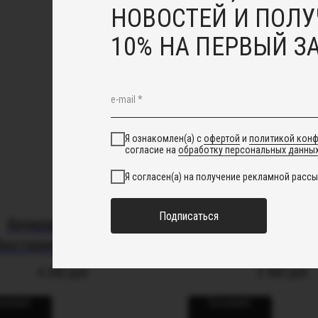
НОВОСТЕЙ И ПОЛУ
10% НА ПЕРВЫЙ З
Я ознакомлен(а) с
офертой
и
политикой кон
согласие на
обработку персональных данны
Я согласен(а) на получение рекламной рассы
Подписаться
Кружевной чокер
Шпилька "Эш
Виктория» с обвесами
фианитами
4 200
руб.
2 500
руб.
корзину
В корзину