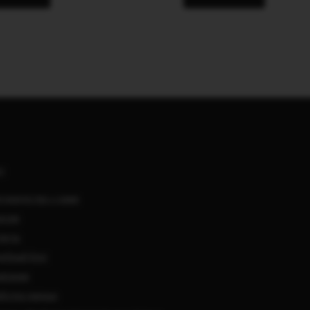
АС
удничество с нами
нсии
такты
ебный блог
мпании
ботка данных