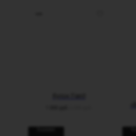
sale
Кулон Fianit
«
1 000
руб.
2 300
руб.
В корзину
В 