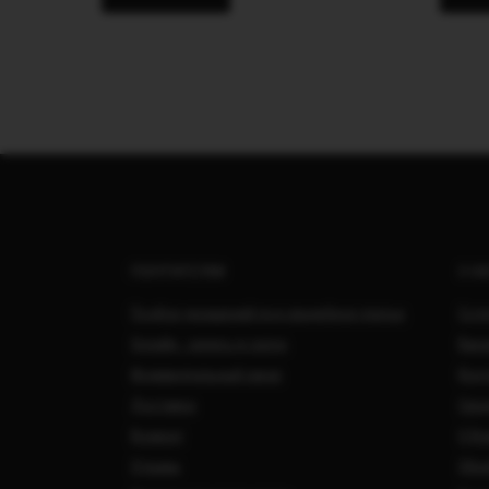
ПОКУПАТЕЛЯМ
О Н
Подбор украшений под свадебное платье
Сотр
Онлайн - запись в салон
Вака
Индивидуальный заказ
Кон
Доставка
Свад
Возврат
О Ко
Отзывы
Обра