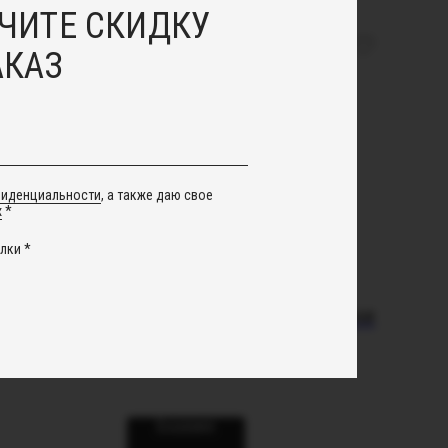
ЧИТЕ СКИДКУ
АКАЗ
фиденциальности
, а также даю свое
х
*
лки *
ли с
Серьги из витрали мини
"
3 100
руб.
В корзину