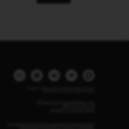
Instagram, продукт компании Meta, которая признана
экстремистской организацией в России
ИП Курбанов Андрей Мамед оглы
ИНН 220915353747
ОГРНИП 321220200228690
Все изделия DreamElephant защищены авторским правом.
Копирование и переработка дизайнов запрещены.