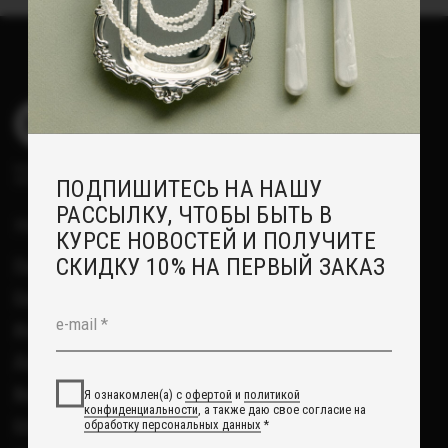
Доставка
Возврат
Я ознакомлен(а) с
офертой
и
политикой
конфиденциальности
, а также даю свое согласие на
Отзывы
обработку персональных данных
*
Рекомендации по уходу
Я согласен(а) на получение рекламной рассылки *
Повседневные украшения
Подписаться
О НАС
Сотрудничество с нами
Вакансии
Контакты
Свадебный блог
О Компании
Обработка данных
Политика обработки персональных данных
Договор оферты
ИП Курбанов Андрей Мамед оглы
ИНН 220915353747
ОГРНИП 321220200228690