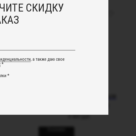
ЧИТЕ СКИДКУ
АКАЗ
фиденциальности
, а также даю свое
х
*
лки *
трали
Браслет с продолговатым
барочным жемчугом
4 400
руб.
В корзину