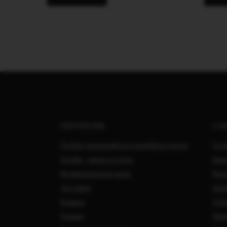
ПОКУПАТЕЛЯМ
О Н
Подбор украшений под свадебное платье
Сотр
Онлайн - запись в салон
Вака
Индивидуальный заказ
Кон
Доставка
Свад
Возврат
О Ко
Отзывы
Обра