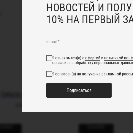
НОВОСТЕЙ И ПОЛУ
%
NEW
10% НА ПЕРВЫЙ З
Я ознакомлен(а) с
офертой
и
политикой кон
согласие на
обработку персональных данны
Я согласен(а) на получение рекламной рассы
Подписаться
Серьги из витрали
Веточка из ви
4 000
руб.
5 900
руб.
корзину
В корзину