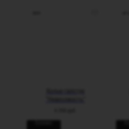
NEW
-20 
Колье-галстук
"Невесомость"
6 550
руб.
В корзину
В 