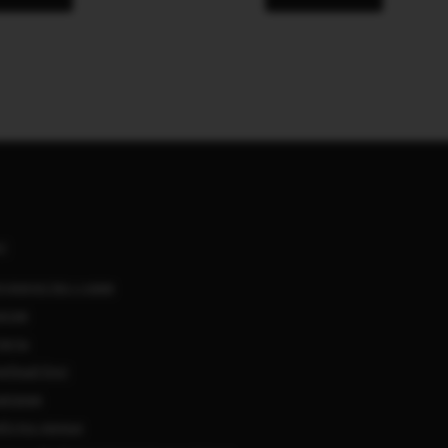
АС
удничество с нами
нсии
такты
ебный блог
мпании
ботка данных