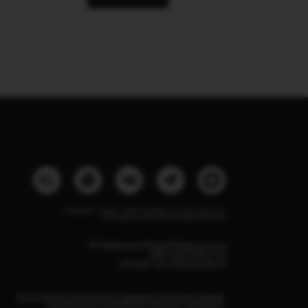
Instagram, продукт компании Meta, которая признана
экстремистской организацией в России
ИП Курбанов Андрей Мамед оглы
ИНН 220915353747
ОГРНИП 321220200228690
Все изделия DreamElephant защищены авторским правом.
Копирование и переработка дизайнов запрещены.