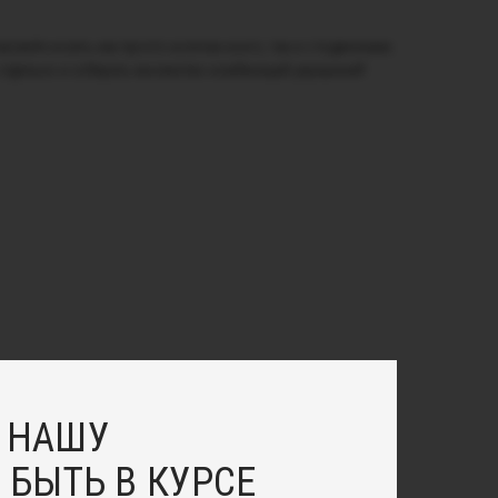
ожете носить как просто колечки конго, так и с подвесками.
 отдельно и собирать множество комбинаций украшений!
 НАШУ
 БЫТЬ В КУРСЕ