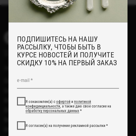
Доставка
обработку персональных данных
*
Возврат
Я согласен(а) на получение рекламной рассылки *
Отзывы
Рекомендации по уходу
Подписаться
Повседневные украшения
О НАС
Сотрудничество с нами
Вакансии
Контакты
Свадебный блог
О Компании
Обработка данных
Политика обработки персональных данных
Договор оферты
ИП Курбанов Андрей Мамед оглы
ИНН 220915353747
ОГРНИП 321220200228690