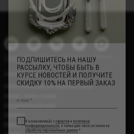
Доставка
Я ознакомлен(а) с
офертой
и
политикой
Возврат
конфиденциальности
, а также даю свое согласие на
обработку персональных данных
*
Отзывы
Рекомендации по уходу
Я согласен(а) на получение рекламной рассылки *
Повседневные украшения
Подписаться
О НАС
Сотрудничество с нами
Вакансии
Контакты
Свадебный блог
О Компании
Обработка данных
Политика обработки персональных данных
Договор оферты
ИП Курбанов Андрей Мамед оглы
ИНН 220915353747