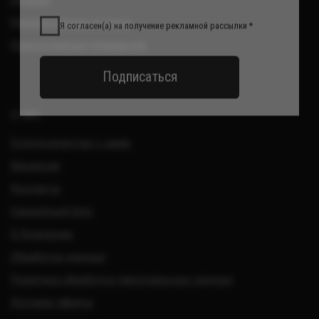
ОГРНИП 321220200228690
Все изделия DreamElephant защищены авторским правом.
Копирование и переработка дизайнов запрещены.
© 2017-2026 DreamElephant