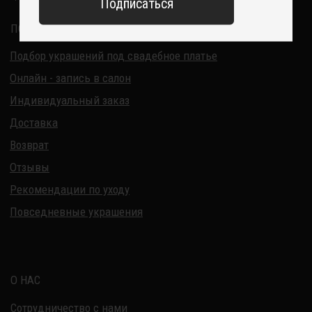
ИП Курбанов Андрей Мамед оглы
ИНН 220915353747
ОГРНИП 321220200228690
Все изделия DreamElephant защищены авторским правом.
Копирование и переработка дизайнов запрещены.
© 2017-2026 DreamElephant