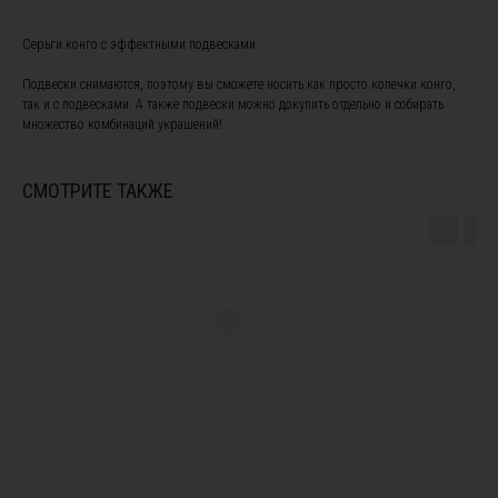
Серьги конго с эффектными подвесками.
Подвески снимаются, поэтому вы сможете носить как просто колечки конго,
так и с подвесками. А также подвески можно докупить отдельно и собирать
множество комбинаций украшений!
ПОДПИШИТЕСЬ НА НАШУ
РАССЫЛКУ, ЧТОБЫ БЫТЬ В
КУРСЕ НОВОСТЕЙ И ПОЛУЧИТЕ
СМОТРИТЕ ТАКЖЕ
СКИДКУ 10% НА ПЕРВЫЙ ЗАКАЗ
Я ознакомлен(а) с
офертой
и
политикой
конфиденциальности
, а также даю свое согласие на
обработку персональных данных
*
Я согласен(а) на получение рекламной рассылки *
Instagram, продукт компании Meta, которая признана экстремистской
организацией в России
Подписаться
ПОКУПАТЕЛЯМ
Подбор украшений под свадебное платье