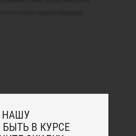
я повседневного образа, так и для особых случаев.
о речного жемчуга с акцентом в виде ракушки.
 НАШУ
 БЫТЬ В КУРСЕ