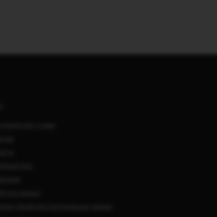
АС
удничество с нами
нсии
такты
ебный блог
мпании
ботка данных
тика обработки персональных данных