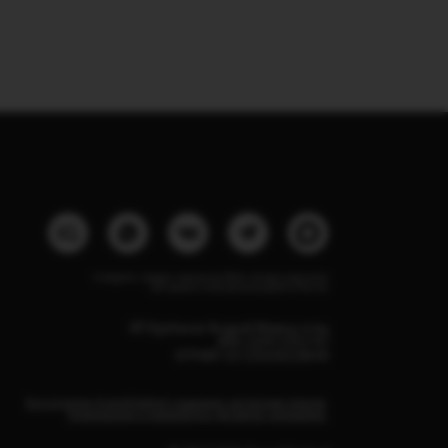
Instagram, продукт компании Meta, которая признана
экстремистской организацией в России
ИП Курбанов Андрей Мамед оглы
ИНН 220915353747
ОГРНИП 321220200228690
Все изделия DreamElephant защищены авторским правом.
Копирование и переработка дизайнов запрещены.