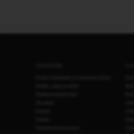
ПОКУПАТЕЛЯМ
О Н
Подбор украшений под свадебное платье
Сотр
Онлайн - запись в салон
Вака
Индивидуальный заказ
Кон
Доставка
Свад
Возврат
О Ко
Отзывы
Обра
Рекомендации по уходу
Поли