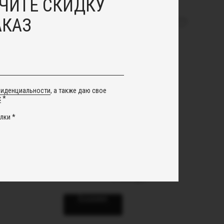
ЧИТЕ СКИДКУ
АКАЗ
фиденциальности
, а также даю свое
х
*
лки *
Колье "Нина"
уб.
6 500
руб.
В корзину