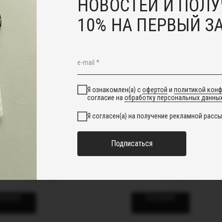
НОВОСТЕЙ И ПОЛУ
10% НА ПЕРВЫЙ З
sale
Я ознакомлен(а) с
офертой
и
политикой кон
согласие на
обработку персональных данны
Я согласен(а) на получение рекламной рассы
Подписаться
Кафф "Аврора"
Серьги
5 300
руб.
690
руб.
2 000
р
корзину
В корзину