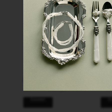
NEW
Шапочка из жемчуга "Дейзи"
12 000
руб.
В корзину
В 