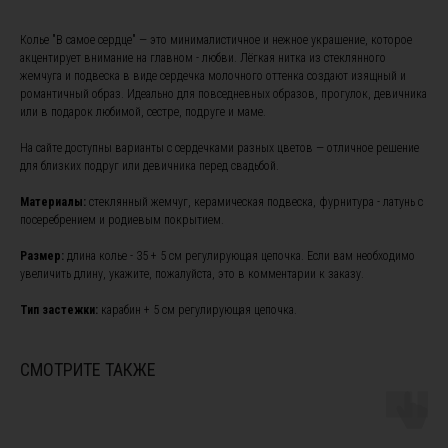
Колье "В самое сердце" — это минималистичное и нежное украшение, которое
акцентирует внимание на главном - любви. Лёгкая нитка из стеклянного
жемчуга и подвеска в виде сердечка молочного оттенка создают изящный и
романтичный образ. Идеально для повседневных образов, прогулок, девичника
или в подарок любимой, сестре, подруге и маме.
На сайте доступны варианты с сердечками разных цветов — отличное решение
для близких подруг или девичника перед свадьбой.
ПОДПИШИТЕСЬ НА НАШУ
Материалы:
стеклянный жемчуг, керамическая подвеска, фурнитура - латунь с
РАССЫЛКУ, ЧТОБЫ БЫТЬ В
посеребрением и родиевым покрытием.
КУРСЕ НОВОСТЕЙ И ПОЛУЧИТЕ
Размер:
длина колье - 35 + 5 см регулирующая цепочка. Если вам необходимо
СКИДКУ 10% НА ПЕРВЫЙ ЗАКАЗ
увеличить длину, укажите, пожалуйста, это в комментарии к заказу.
Тип застежки:
карабин + 5 см регулирующая цепочка.
Я ознакомлен(а) с
офертой
и
политикой
конфиденциальности
, а также даю свое согласие на
СМОТРИТЕ ТАКЖЕ
обработку персональных данных
*
Я согласен(а) на получение рекламной рассылки *