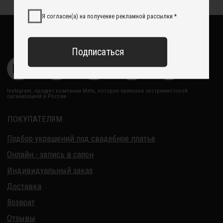
Свадебный блог
О Компании
Обработка данных
Политика обработки персональных данных
Договор оферты
ИП Курбанов Андрей Мамед оглы
ИНН 220915353747
ОГРНИП 321220200228690
Все изделия DreamElephant защищены авторским правом.
Копирование и переработка дизайнов запрещены.
© 2017-2026 DreamElephant