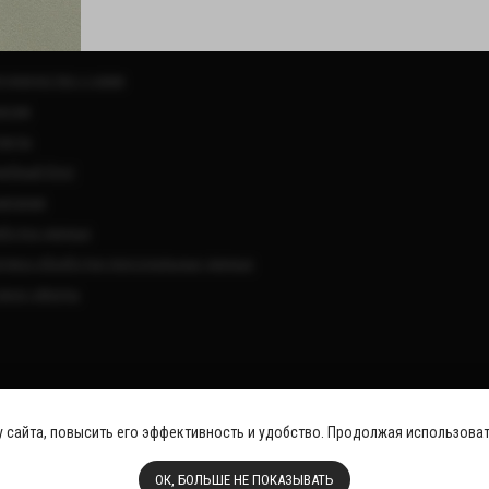
АС
удничество с нами
нсии
такты
ебный блог
мпании
ботка данных
тика обработки персональных данных
овор оферты
у сайта, повысить его эффективность и удобство. Продолжая использоват
ОК, БОЛЬШЕ НЕ ПОКАЗЫВАТЬ