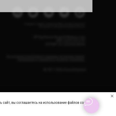
Instagram, продукт компании Meta, которая признана
экстремистской организацией в России
ИП Курбанов Андрей Мамед оглы
ИНН 220915353747
ОГРНИП 321220200228690
Все изделия DreamElephant защищены авторским правом.
Копирование и переработка дизайнов запрещены.
© 2017-2026 DreamElephant
ь сайт, вы соглашаетесь на использование файлов cookie.