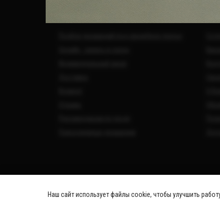
ПОКУПАТЕЛЯМ
О Н
Подбор украшений под свадебное платье
Сотр
Онлайн - запись в салон
Вака
Индивидуальный заказ
Кон
Доставка
Свад
Возврат
О Ко
Отзывы
Обра
Рекомендации по уходу
Поли
Повседневные украшения
Дог
Наш сайт использует файлы cookie, чтобы улучшить работ