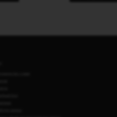
АС
удничество с нами
нсии
такты
ебный блог
мпании
ботка данных