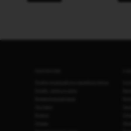
ПОКУПАТЕЛЯМ
О Н
Подбор украшений под свадебное платье
Сотр
Онлайн - запись в салон
Вака
Индивидуальный заказ
Кон
Доставка
Свад
Возврат
О Ко
Отзывы
Обра