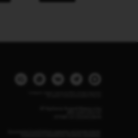
Instagram, продукт компании Meta, которая признана
экстремистской организацией в России
ИП Курбанов Андрей Мамед оглы
ИНН 220915353747
ОГРНИП 321220200228690
Все изделия DreamElephant защищены авторским правом.
Копирование и переработка дизайнов запрещены.