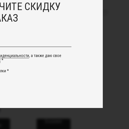
ЧИТЕ СКИДКУ
АКАЗ
фиденциальности
, а также даю свое
х
*
лки *
гам"
Колье "Барокко"
12 700
руб.
и
В корзину
и