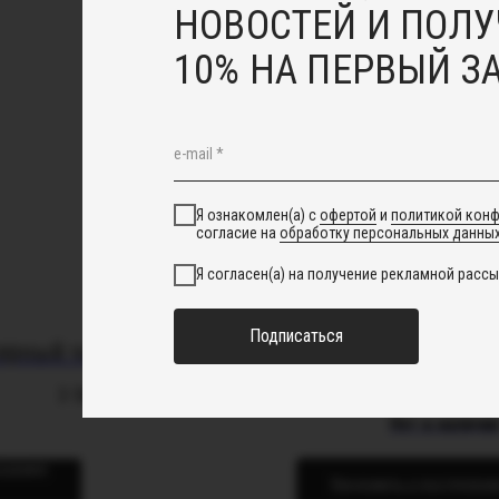
НОВОСТЕЙ И ПОЛУ
10% НА ПЕРВЫЙ З
Я ознакомлен(а) с
офертой
и
политикой кон
согласие на
обработку персональных данны
Я согласен(а) на получение рекламной рассы
Подписаться
ерный чокер с цветами
Колье "Бабл 
3 500
руб.
3 900
руб.
Нет в наличи
корзину
Уведомить о поступлени