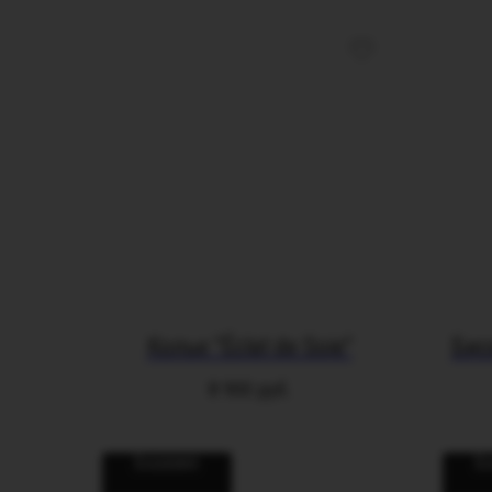
Колье "Éclat de Soie"
Бис
8 900
руб.
В корзину
В 