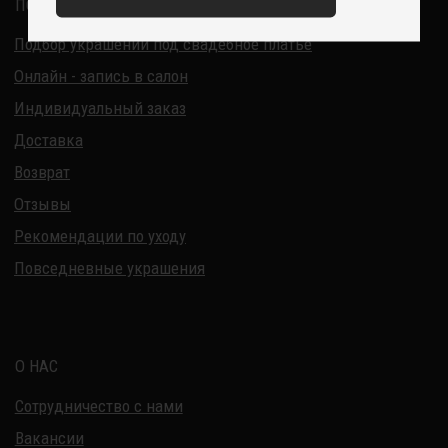
ИНН 220915353747
ОГРНИП 321220200228690
Все изделия DreamElephant защищены авторским правом.
Копирование и переработка дизайнов запрещены.
© 2017-2026 DreamElephant