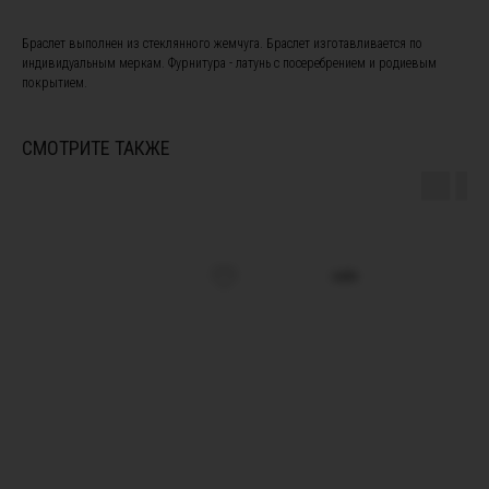
Браслет выполнен из стеклянного жемчуга. Браслет изготавливается по
индивидуальным меркам. Фурнитура - латунь с посеребрением и родиевым
покрытием.
ПОДПИШИТЕСЬ НА НАШУ
СМОТРИТЕ ТАКЖЕ
РАССЫЛКУ, ЧТОБЫ БЫТЬ В
КУРСЕ НОВОСТЕЙ И ПОЛУЧИТЕ
СКИДКУ 10% НА ПЕРВЫЙ ЗАКАЗ
sale
Я ознакомлен(а) с
офертой
и
политикой
конфиденциальности
, а также даю свое согласие на
обработку персональных данных
*
Я согласен(а) на получение рекламной рассылки *
Instagram, продукт компании Meta, которая признана экстремистской
организацией в России
Подписаться
ПОКУПАТЕЛЯМ
Подбор украшений под свадебное платье
Онлайн - запись в салон