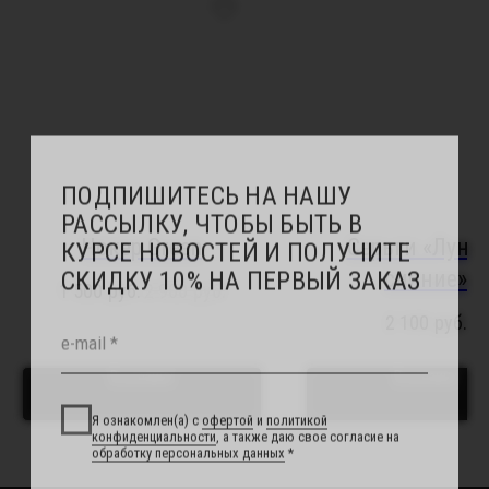
Instagram, продукт компании Meta, которая признана экстремистской
организацией в России
ПОКУПАТЕЛЯМ
Подбор украшений под свадебное платье
Онлайн - запись в салон
Индивидуальный заказ
Доставка
Возврат
Чокер Green
Серьги «Лунн
Отзывы
Рекомендации по уходу
сияние»
1 500
руб.
2 900
руб.
Повседневные украшения
2 100
руб.
О НАС
В корзину
В корзину
Сотрудничество с нами
Вакансии
Контакты
Свадебный блог