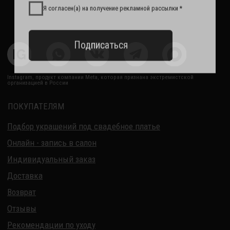
О Компании
Обработка данных
Политика обработки персональных данных
Договор оферты
ИП Курбанов Андрей Мамед оглы
ИНН 220915353747
ОГРНИП 321220200228690
Все изделия DreamElephant защищены авторским правом.
Копирование и переработка дизайнов запрещены.
© 2017-2026 DreamElephant