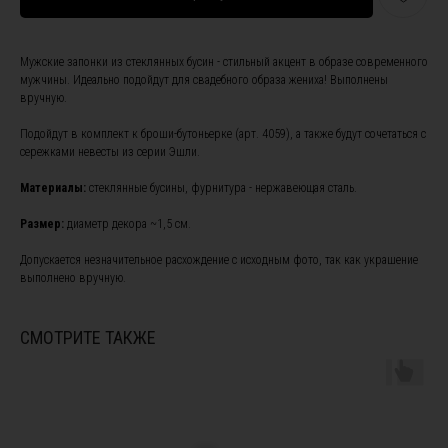
Мужские запонки из стеклянных бусин - стильный акцент в образе современного
мужчины. Идеально подойдут для свадебного образа жениха! Выполнены
вручную.
Подойдут в комплект к броши-бутоньерке (арт. 4059), а также будут сочетаться с
сережками невесты из серии Эшли.
Материалы:
стеклянные бусины, фурнитура - нержавеющая сталь.
ПОДПИШИТЕСЬ НА НАШУ
РАССЫЛКУ, ЧТОБЫ БЫТЬ В
Размер:
диаметр декора ~1,5 см.
КУРСЕ НОВОСТЕЙ И ПОЛУЧИТЕ
СКИДКУ 10% НА ПЕРВЫЙ ЗАКАЗ
Допускается незначительное расхождение с исходным фото, так как украшение
выполнено вручную.
СМОТРИТЕ ТАКЖЕ
Я ознакомлен(а) с
офертой
и
политикой
конфиденциальности
, а также даю свое согласие на
обработку персональных данных
*
Я согласен(а) на получение рекламной рассылки *
Подписаться