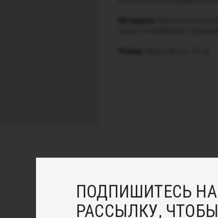
можно носить в повседневной жиз
Материалы:
Брошь изготовлена и
латунь с посеребрением с родиев
Размер:
Ширина броши - 3,5 см.
ПОДПИШИТЕСЬ НА
РАССЫЛКУ, ЧТОБЫ