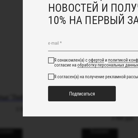
НОВОСТЕЙ И ПОЛУ
10% НА ПЕРВЫЙ З
Я ознакомлен(а) с
офертой
и
политикой кон
согласие на
обработку персональных данны
Я согласен(а) на получение рекламной рассы
Подписаться
лье "Любовь и голуби"
Брошь-бутоньерка 
хрусталем
3 500
руб.
3 900
руб.
корзину
В корзину