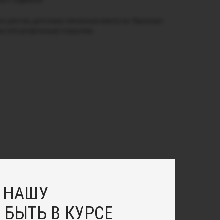
ни с пиджаком.
з цепочек, дополнена стеклянным жемчугом. Фурнитура -
ым (гипоаллергенным) покрытием.
 НАШУ
 БЫТЬ В КУРСЕ