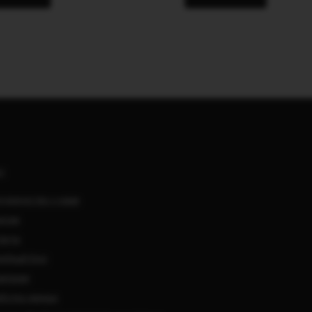
АС
удничество с нами
нсии
такты
ебный блог
мпании
ботка данных