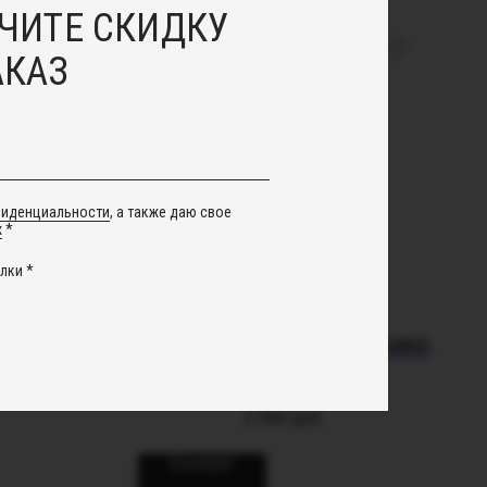
ЧИТЕ СКИДКУ
АКАЗ
фиденциальности
, а также даю свое
х
*
лки *
с горным
Чокер именной с цепочками
(Буква В)
2 900
руб.
В корзину