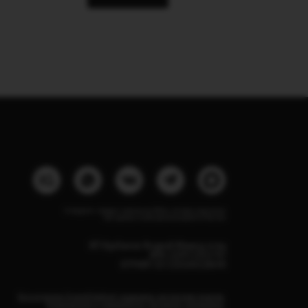
Instagram, продукт компании Meta, которая признана
экстремистской организацией в России
ИП Курбанов Андрей Мамед оглы
ИНН 220915353747
ОГРНИП 321220200228690
Все изделия DreamElephant защищены авторским правом.
Копирование и переработка дизайнов запрещены.