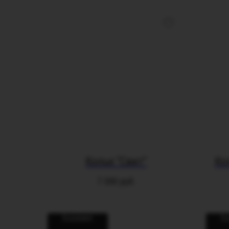
Колье "Свит"
Ко
7 300
руб.
В корзину
В 