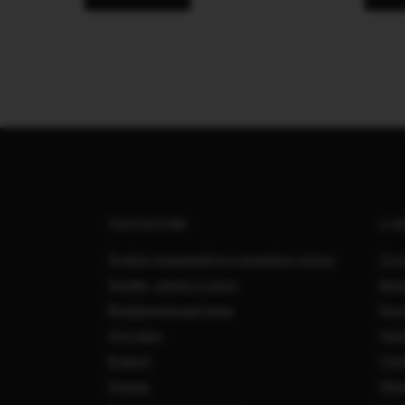
ПОКУПАТЕЛЯМ
О Н
Подбор украшений под свадебное платье
Сотр
Онлайн - запись в салон
Вака
Индивидуальный заказ
Кон
Доставка
Свад
Возврат
О Ко
Отзывы
Обра