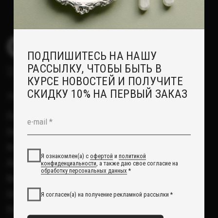
Возврат
Отзывы
Я согласен(а) на получение рекламной рассылки *
Рекомендации по уходу
Повседневные украшения
Подписаться
О НАС
Сотрудничество с нами
Вакансии
Контакты
Свадебный блог
О Компании
Обработка данных
Политика обработки персональных данных
Договор оферты
ИП Курбанов Андрей Мамед оглы
ИНН 220915353747
ОГРНИП 321220200228690