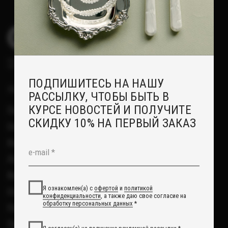
Я ознакомлен(а) с
офертой
и
политикой
Отзывы
конфиденциальности
, а также даю свое согласие на
обработку персональных данных
*
Рекомендации по уходу
Повседневные украшения
Я согласен(а) на получение рекламной рассылки *
Подписаться
О НАС
Сотрудничество с нами
Вакансии
Контакты
Свадебный блог
О Компании
Обработка данных
Политика обработки персональных данных
Договор оферты
ИП Курбанов Андрей Мамед оглы
ИНН 220915353747
ОГРНИП 321220200228690