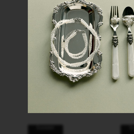
Кружевной чокер "Мэри"
Сер
2 700
руб.
В корзину
В 