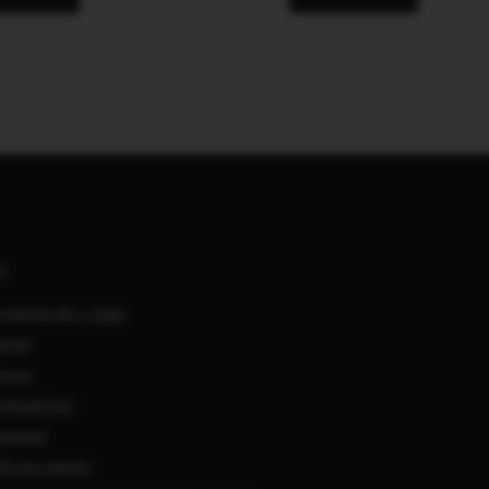
АС
удничество с нами
нсии
такты
ебный блог
мпании
ботка данных