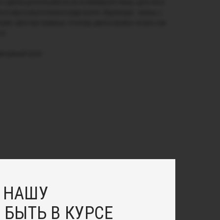
о цветка ручной работы из полимерной глины, цепочек и
носерьга выполнена в виде пусета. Фурнитура - латунь с
ием. Цепочки съемные, поэтому цветок можно носить как
ги.
емчужный пусет.
 НАШУ
 БЫТЬ В КУРСЕ