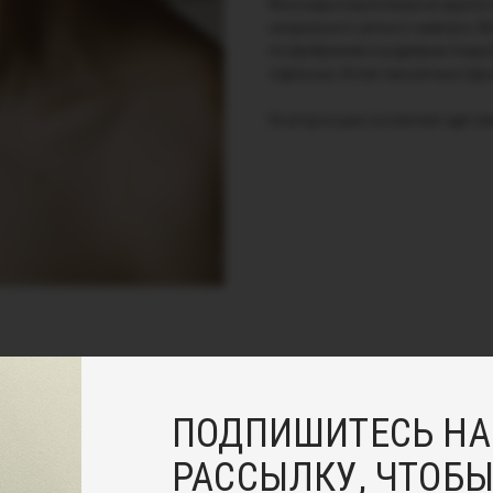
Моносерьга выполнена из крупног
натурального речного жемчуга. Мо
посеребрением и родиевым покрыт
отдельные, более лаконичные серь
На второе ушко в комплект идет ж
ПОДПИШИТЕСЬ НА
РАССЫЛКУ, ЧТОБЫ