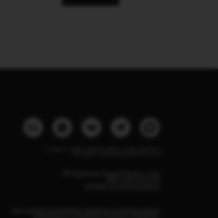
Instagram, продукт компании Meta, которая признана
экстремистской организацией в России
ИП Курбанов Андрей Мамед оглы
ИНН 220915353747
ОГРНИП 321220200228690
Все изделия DreamElephant защищены авторским правом.
Копирование и переработка дизайнов запрещены.