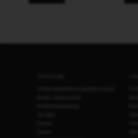
ПОКУПАТЕЛЯМ
О Н
Подбор украшений под свадебное платье
Сотр
Онлайн - запись в салон
Вака
Индивидуальный заказ
Кон
Доставка
Свад
Возврат
О Ко
Отзывы
Обра