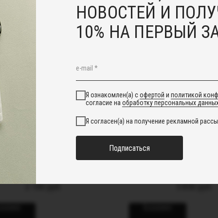
НОВОСТЕЙ И ПОЛУ
10% НА ПЕРВЫЙ З
Я ознакомлен(а) с
офертой
и
политикой кон
согласие на
обработку персональных данны
Я согласен(а) на получение рекламной рассы
Подписаться
ьги "Лунное сияние" из
Колье "Невесом
горного хрусталя
хрусталем и нату
жемчугом
2 100
руб.
5 850
руб.
корзину
В корзину