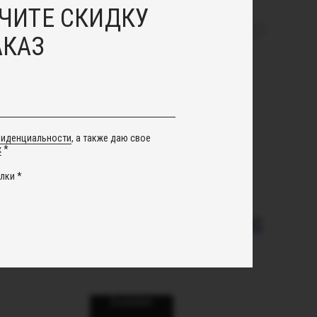
ЧИТЕ СКИДКУ
АКАЗ
фиденциальности
, а также даю свое
х
*
лки *
ость с
Серьги из витрали 7141
ральным
3 300
руб.
"
В корзину