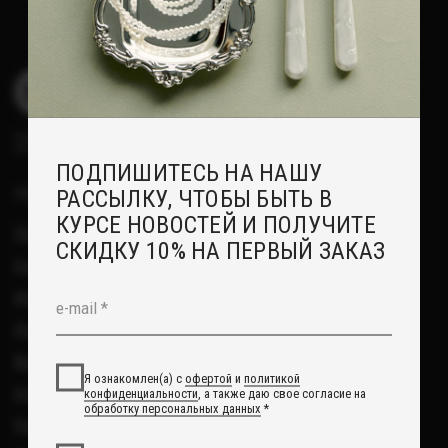
Возврат
Я ознакомлен(а) с
офертой
и
политикой
Отзывы
конфиденциальности
, а также даю свое согласие на
обработку персональных данных
*
Рекомендации по уходу
Повседневные украшения
Я согласен(а) на получение рекламной рассылки *
Подписаться
О НАС
Сотрудничество с нами
Вакансии
Контакты
Свадебный блог
О Компании
Обработка данных
Политика обработки персональных данных
Договор оферты
ИП Курбанов Андрей Мамед оглы
ИНН 220915353747
ОГРНИП 321220200228690