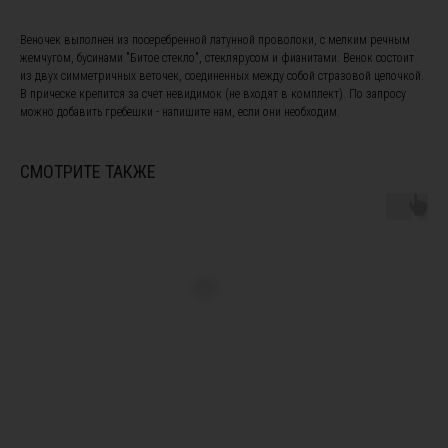
Веночек выполнен из посеребренной латунной проволоки, с мелким речным
жемчугом, бусинами "Битое стекло", стеклярусом и фианитами. Венок состоит
из двух симметричных веточек, соединенных между собой стразовой цепочкой.
В прическе крепится за счет невидимок (не входят в комплект). По запросу
можно добавить гребешки - напишите нам, если они необходим.
ПОДПИШИТЕСЬ НА НАШУ
РАССЫЛКУ, ЧТОБЫ БЫТЬ В
КУРСЕ НОВОСТЕЙ И ПОЛУЧИТЕ
СМОТРИТЕ ТАКЖЕ
СКИДКУ 10% НА ПЕРВЫЙ ЗАКАЗ
Я ознакомлен(а) с
офертой
и
политикой
конфиденциальности
, а также даю свое согласие на
обработку персональных данных
*
Я согласен(а) на получение рекламной рассылки *
Instagram, продукт компании Meta, которая признана экстремистской
организацией в России
Подписаться
ПОКУПАТЕЛЯМ
Подбор украшений под свадебное платье