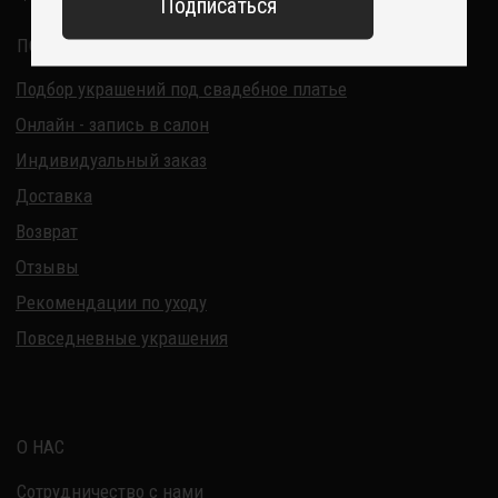
ИП Курбанов Андрей Мамед оглы
ИНН 220915353747
ОГРНИП 321220200228690
Все изделия DreamElephant защищены авторским правом.
Копирование и переработка дизайнов запрещены.
© 2017-2026 DreamElephant