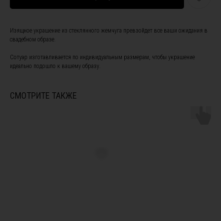
Изящное украшение из стеклянного жемчуга превзойдет все ваши ожидания в
свадебном образе.
Сотуар изготавливается по индивидуальным размерам, чтобы украшение
идеально подошло к вашему образу.
ПОДПИШИТЕСЬ НА НАШУ
РАССЫЛКУ, ЧТОБЫ БЫТЬ В
КУРСЕ НОВОСТЕЙ И ПОЛУЧИТЕ
СМОТРИТЕ ТАКЖЕ
СКИДКУ 10% НА ПЕРВЫЙ ЗАКАЗ
Я ознакомлен(а) с
офертой
и
политикой
конфиденциальности
, а также даю свое согласие на
обработку персональных данных
*
Я согласен(а) на получение рекламной рассылки *
Instagram, продукт компании Meta, которая признана экстремистской
Подписаться
организацией в России
ПОКУПАТЕЛЯМ