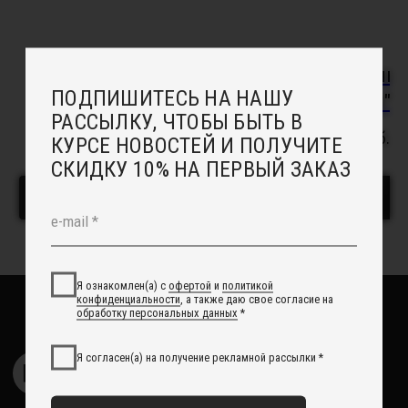
Подбор украшений под свадебное платье
Онлайн - запись в салон
Индивидуальный заказ
Серьги "Рейчел"
Брошь-бутонье
Доставка
Возврат
"Микки"
3 900
руб.
Отзывы
Рекомендации по уходу
3 900
руб.
Повседневные украшения
В корзину
В корзину
О НАС
Сотрудничество с нами
Вакансии
Контакты
Свадебный блог
О Компании
Обработка данных
Политика обработки персональных данных
Договор оферты