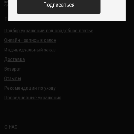
ИП Курбанов Андрей Мамед оглы
ИНН 220915353747
ОГРНИП 321220200228690
Все изделия DreamElephant защищены авторским правом.
Копирование и переработка дизайнов запрещены.
© 2017-2026 DreamElephant