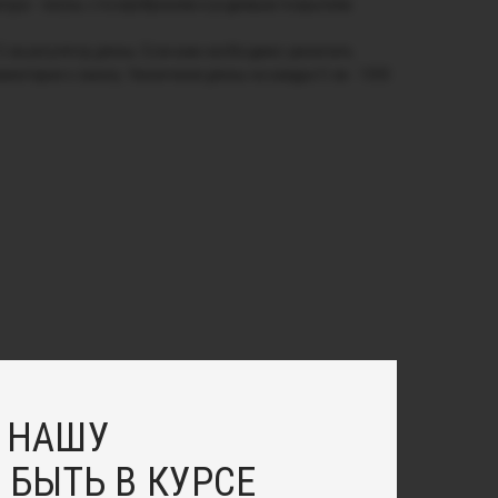
тура - латунь с посеребрением и родиевым покрытием.
 5 см регулятор длины. Если вам необходимо увеличить
мментарии к заказу. Увеличение длины на каждые 5 см - 1000
 НАШУ
 БЫТЬ В КУРСЕ