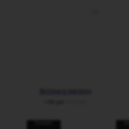
Веточка в прическу
1 990
руб.
5 100
руб.
В корзину
В 