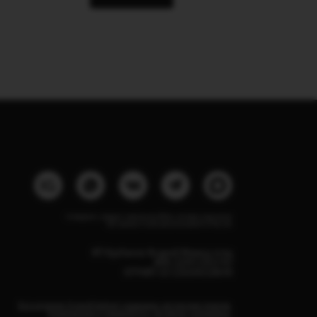
Instagram, продукт компании Meta, которая признана
экстремистской организацией в России
ИП Курбанов Андрей Мамед оглы
ИНН 220915353747
ОГРНИП 321220200228690
Все изделия DreamElephant защищены авторским правом.
Копирование и переработка дизайнов запрещены.