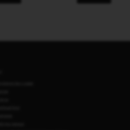
АС
удничество с нами
нсии
такты
ебный блог
мпании
ботка данных