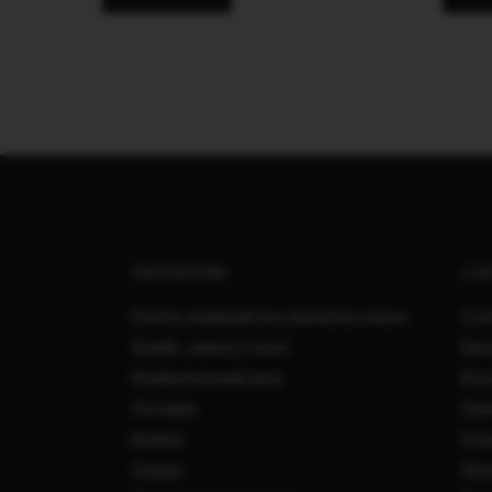
ПОКУПАТЕЛЯМ
О Н
Подбор украшений под свадебное платье
Сотр
Онлайн - запись в салон
Вака
Индивидуальный заказ
Кон
Доставка
Свад
Возврат
О Ко
Отзывы
Обра