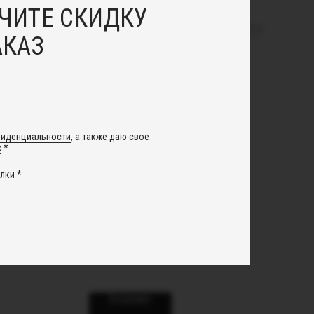
ЧИТЕ СКИДКУ
АКАЗ
фиденциальности
, а также даю свое
х
*
лки *
ковый
Чокер Green
1 500
руб.
2 900
руб.
В корзину