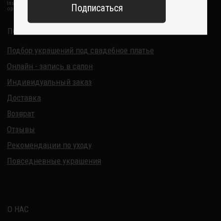
ИП Курбанов Андрей Мамед оглы
ИНН 220915353747
ОГРНИП 321220200228690
Все изделия DreamElephant защищены авторским правом.
Копирование и переработка дизайнов запрещены.
© 2017-2026 DreamElephant