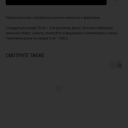
Элегантное колье с натуральным речным жемчугом и фианитами.
Стандартный размер 35 см + 5 см регулятор длины. Если вам необходимо
увеличить обхват, укажите, пожалуйста информацию в комментарии к заказу.
Увеличение длины на каждые 5 см - 1000 р .
ПОДПИШИТЕСЬ НА НАШУ
РАССЫЛКУ, ЧТОБЫ БЫТЬ В
КУРСЕ НОВОСТЕЙ И ПОЛУЧИТЕ
СМОТРИТЕ ТАКЖЕ
СКИДКУ 10% НА ПЕРВЫЙ ЗАКАЗ
Я ознакомлен(а) с
офертой
и
политикой
конфиденциальности
, а также даю свое согласие на
обработку персональных данных
*
Я согласен(а) на получение рекламной рассылки *
Instagram, продукт компании Meta, которая признана экстремистской
Подписаться
организацией в России
ПОКУПАТЕЛЯМ