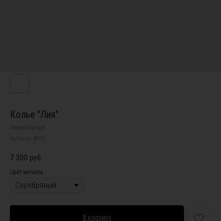
Колье "Лия"
DreamElephant
Артикул:
8905
7 300
руб.
Цвет металла
В корзину