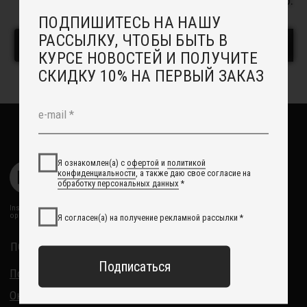
3 500
руб.
3 500
руб.
Отзывы
Рекомендации по уходу
В корзину
В корзину
Повседневные украшения
О НАС
Сотрудничество с нами
Вакансии
Контакты
Свадебный блог
О Компании
Обработка данных
Политика обработки персональных данных
Договор оферты
ИП Курбанов Андрей Мамед оглы
ИНН 220915353747
ОГРНИП 321220200228690