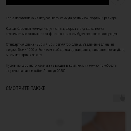
Колье изготовлено из натурального жемчуга различной формы и размера.
Каждая барочная жемчужина уникальна, форма и вид колье может
незначительно отличаться от фото, но при этом будет сохранена концепция.
Стандартная длина - 35 см + 5 см регулятор длины. Увеличение длины на
каждые 5 см - 1000 р. Если вам необходима другая длина, напишите, пожалуйста,
ПОДПИШИТЕСЬ НА НАШУ
в комментарии к заказу.
РАССЫЛКУ, ЧТОБЫ БЫТЬ В
КУРСЕ НОВОСТЕЙ И ПОЛУЧИТЕ
Пусеты из барочного жемчуга не входят в комплект, их можно приобрести
СКИДКУ 10% НА ПЕРВЫЙ ЗАКАЗ
отдельно на нашем сайте. Артикул 00589.
СМОТРИТЕ ТАКЖЕ
Я ознакомлен(а) с
офертой
и
политикой
конфиденциальности
, а также даю свое согласие на
обработку персональных данных
*
Я согласен(а) на получение рекламной рассылки *
Подписаться