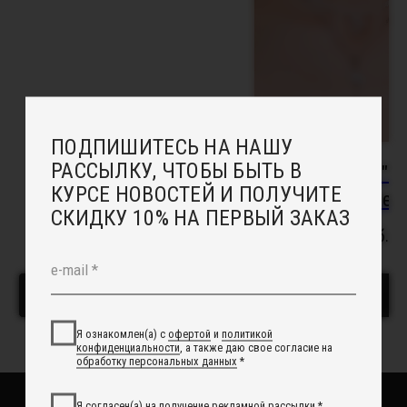
Instagram, продукт компании Meta, которая признана экстремистской
организацией в России
ПОКУПАТЕЛЯМ
Подбор украшений под свадебное платье
Онлайн - запись в салон
Индивидуальный заказ
Доставка
Возврат
Двойной сотуар
Колье-галстук "А
Отзывы
с хрусталем
Рекомендации по уходу
4 000
руб.
Повседневные украшения
3 900
руб.
В корзину
В корзину
О НАС
Сотрудничество с нами
Вакансии
Контакты
Свадебный блог
О Компании