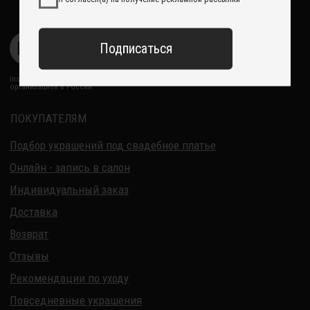
Обработка данных
Политика обработки персональных данных
Договор оферты
ИП Курбанов Андрей Мамед оглы
ИНН 220915353747
ОГРНИП 321220200228690
Все изделия DreamElephant защищены авторским правом.
Копирование и переработка дизайнов запрещены.
© 2017-2026 DreamElephant