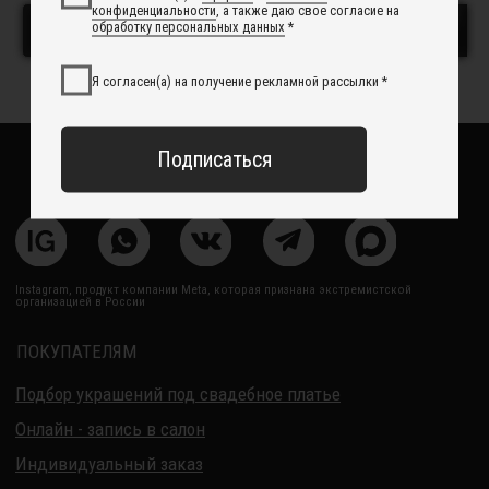
Сотрудничество с нами
В корзину
В корзину
Вакансии
Контакты
Свадебный блог
О Компании
Обработка данных
Политика обработки персональных данных
Договор оферты
ИП Курбанов Андрей Мамед оглы
ИНН 220915353747
ОГРНИП 321220200228690
Все изделия DreamElephant защищены авторским правом.
Копирование и переработка дизайнов запрещены.
© 2017-2026 DreamElephant