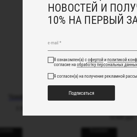
НОВОСТЕЙ И ПОЛУ
10% НА ПЕРВЫЙ З
Я ознакомлен(а) с
офертой
и
политикой кон
согласие на
обработку персональных данны
Я согласен(а) на получение рекламной рассы
Подписаться
Чокер "Эсми"
Колье "Диана
натурального ж
5 500
руб.
10 600
руб.
корзину
В корзину