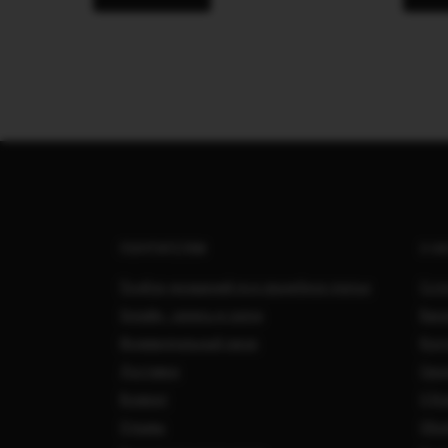
ПОКУПАТЕЛЯМ
О Н
Подбор украшений под свадебное платье
Сотр
Онлайн - запись в салон
Вака
Индивидуальный заказ
Кон
Доставка
Свад
Возврат
О Ко
Отзывы
Обра