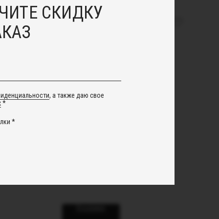
ЧИТЕ СКИДКУ
АКАЗ
фиденциальности
, а также даю свое
х
*
лки *
" из
Серьги "Джеки"
емчуга
2 700
руб.
В корзину