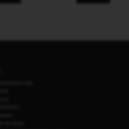
АС
удничество с нами
нсии
такты
ебный блог
мпании
ботка данных