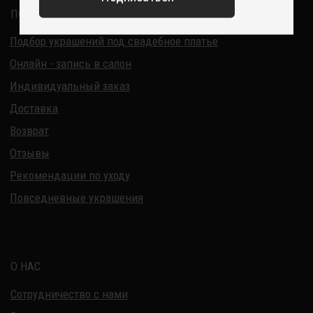
ИП Курбанов Андрей Мамед оглы
ИНН 220915353747
ОГРНИП 321220200228690
Все изделия DreamElephant защищены авторским правом.
Копирование и переработка дизайнов запрещены.
© 2017-2026 DreamElephant