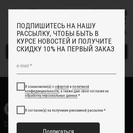
Онлайн - запись в салон
Индивидуальный заказ
Чокер "Вирджиния"
Кружевной чо
Доставка
"Керри"
Возврат
2 700
руб.
Отзывы
6 500
руб.
Рекомендации по уходу
Повседневные украшения
В корзину
В корзину
О НАС
Сотрудничество с нами
Вакансии
Контакты
Свадебный блог
О Компании
Обработка данных
Политика обработки персональных данных
Договор оферты