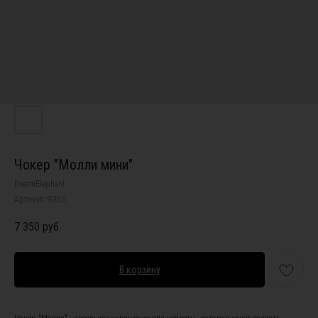
Чокер "Молли мини"
DreamElephant
Артикул:
9353
7 350
руб.
В корзину