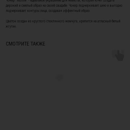
Чокер "Молли" - идеальное украшение для невесты, которая хочет создать
дерзкий и смелый образ на своей свадьбе. Чокер подчеркивает шею и выгодно
подчеркивает контуры лица, создавая эффектный образ.
Цветок создан из круглого стеклянного жемчуга, крепится на атласный белый
жгутик.
ПОДПИШИТЕСЬ НА НАШУ
РАССЫЛКУ, ЧТОБЫ БЫТЬ В
СМОТРИТЕ ТАКЖЕ
КУРСЕ НОВОСТЕЙ И ПОЛУЧИТЕ
СКИДКУ 10% НА ПЕРВЫЙ ЗАКАЗ
Я ознакомлен(а) с
офертой
и
политикой
конфиденциальности
, а также даю свое согласие на
обработку персональных данных
*
Я согласен(а) на получение рекламной рассылки *
Instagram, продукт компании Meta, которая признана экстремистской
организацией в России
Подписаться
ПОКУПАТЕЛЯМ
Подбор украшений под свадебное платье