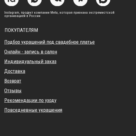
Контакты
Свадебный блог
О Компании
Обработка данных
Политика обработки персональных данных
Договор оферты
ИП Курбанов Андрей Мамед оглы
ИНН 220915353747
ОГРНИП 321220200228690
Все изделия DreamElephant защищены авторским правом.
Копирование и переработка дизайнов запрещены.
© 2017-2026 DreamElephant