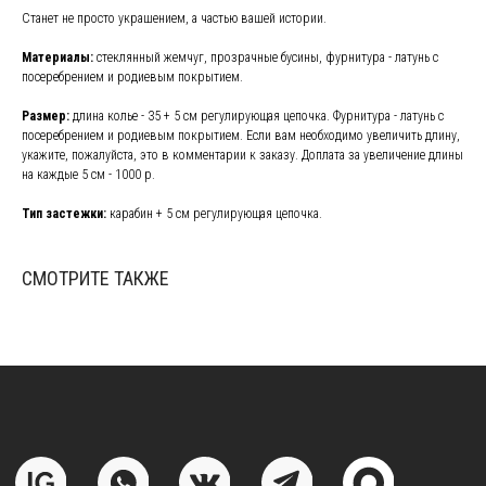
Станет не просто украшением, а частью вашей истории.
Материалы:
стеклянный жемчуг, прозрачные бусины, фурнитура - латунь с
посеребрением и родиевым покрытием.
Instagram, продукт компании Meta, которая признана экстремистской
организацией в России
Размер:
длина колье - 35 + 5 см регулирующая цепочка. Фурнитура - латунь с
посеребрением и родиевым покрытием. Если вам необходимо увеличить длину,
ПОКУПАТЕЛЯМ
укажите, пожалуйста, это в комментарии к заказу. Доплата за увеличение длины
на каждые 5 см - 1000 р.
Подбор украшений под свадебное платье
Онлайн - запись в салон
Тип застежки:
карабин + 5 см регулирующая цепочка.
Индивидуальный заказ
Доставка
СМОТРИТЕ ТАКЖЕ
Возврат
Отзывы
Рекомендации по уходу
Повседневные украшения
О НАС
Сотрудничество с нами
Вакансии