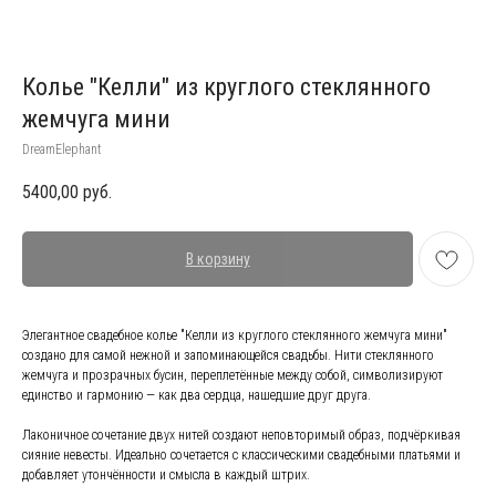
Колье "Келли" из круглого стеклянного
жемчуга мини
DreamElephant
5400,00
руб.
В корзину
Элегантное свадебное колье "Келли из круглого стеклянного жемчуга мини"
создано для самой нежной и запоминающейся свадьбы. Нити стеклянного
жемчуга и прозрачных бусин, переплетённые между собой, символизируют
единство и гармонию — как два сердца, нашедшие друг друга.
Лаконичное сочетание двух нитей создают неповторимый образ, подчёркивая
сияние невесты. Идеально сочетается с классическими свадебными платьями и
добавляет утончённости и смысла в каждый штрих.