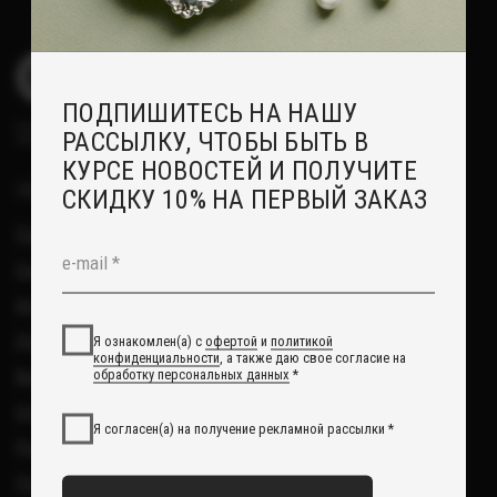
Отзывы
Я согласен(а) на получение рекламной рассылки *
Рекомендации по уходу
Повседневные украшения
Подписаться
О НАС
Сотрудничество с нами
Вакансии
Контакты
Свадебный блог
О Компании
Обработка данных
Политика обработки персональных данных
Договор оферты
ИП Курбанов Андрей Мамед оглы
ИНН 220915353747
ОГРНИП 321220200228690