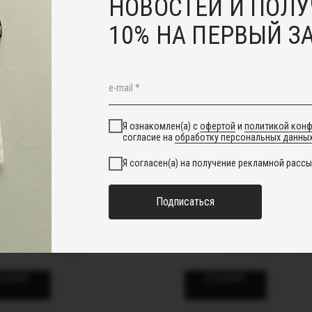
НОВОСТЕЙ И ПОЛУ
10% НА ПЕРВЫЙ З
sale
Я ознакомлен(а) с
офертой
и
политикой кон
согласие на
обработку персональных данны
Я согласен(а) на получение рекламной рассы
Подписаться
Серьги из витрали
Кулон Fiani
4 500
руб.
1 000
руб.
2 300
корзину
В корзину