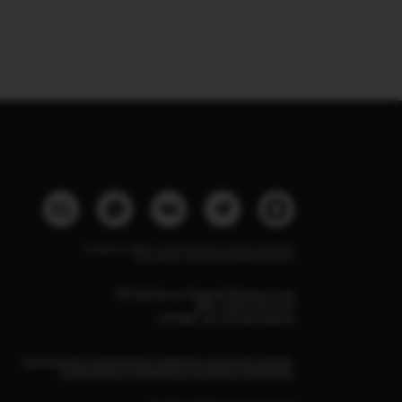
Instagram, продукт компании Meta, которая признана
экстремистской организацией в России
ИП Курбанов Андрей Мамед оглы
ИНН 220915353747
ОГРНИП 321220200228690
Все изделия DreamElephant защищены авторским правом.
Копирование и переработка дизайнов запрещены.