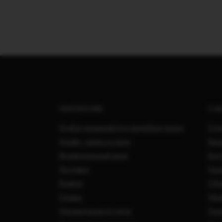
ПОКУПАТЕЛЯМ
О Н
Подбор украшений под свадебное платье
Сотр
Онлайн - запись в салон
Вака
Индивидуальный заказ
Кон
Доставка
Свад
Возврат
О Ко
Отзывы
Обра
Рекомендации по уходу
Поли