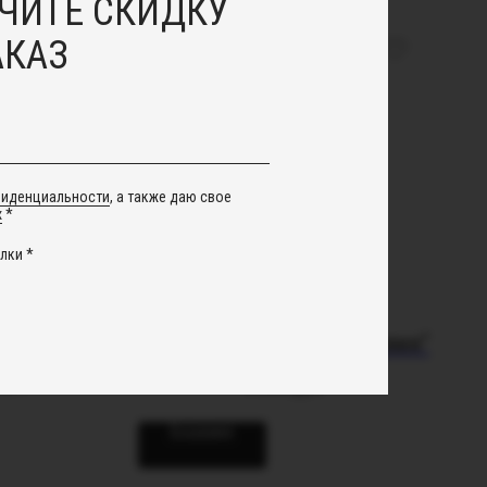
ЧИТЕ СКИДКУ
АКАЗ
NEW
фиденциальности
, а также даю свое
х
*
лки *
t
Кольцо "Эшли с фианитами"
руб.
4 600
руб.
В корзину