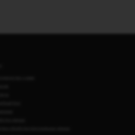
АС
удничество с нами
нсии
такты
ебный блог
мпании
ботка данных
тика обработки персональных данных