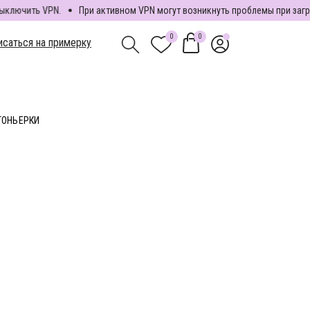
лючить VPN.
При активном VPN могут возникнуть проблемы при загрузк
0
саться на примерку
0
0
исаться на примерку
ТОНЬЕРКИ
Я