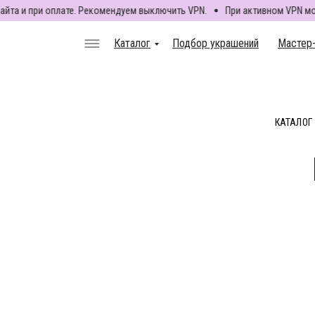
а и при оплате. Рекомендуем выключить VPN.
При активном VPN могут 
Каталог
Подбор украшений
Мастер
Каталог
Подбор украшений
Мастер
КАТАЛОГ