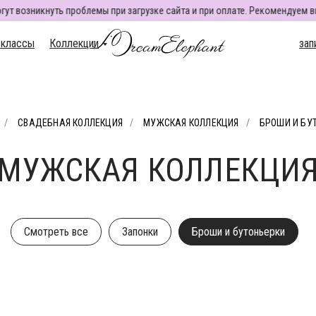
возникнуть проблемы при загрузке сайта и при оплате. Рекомендуем вык
-классы
Коллекции
запи
-классы
Коллекции
зап
/
СВАДЕБНАЯ КОЛЛЕКЦИЯ
/
МУЖСКАЯ КОЛЛЕКЦИЯ
/
БРОШИ И БУ
МУЖСКАЯ КОЛЛЕКЦИ
Смотреть все
Запонки
Броши и бутоньерки