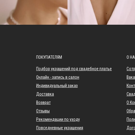
ПОКУПАТЕЛЯМ
О Н
Подбор украшений под свадебное платье
Сотр
Онлайн - запись в салон
Вака
Индивидуальный заказ
Кон
Доставка
Свад
Возврат
О Ко
Отзывы
Обра
Рекомендации по уходу
Поли
Повседневные украшения
Дог