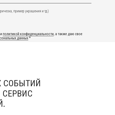
рическа, пример украшения и тд.)
и
политикой конфиденциальности
, а также даю свое
рсональных данных
*
е рекламной рассылки *
Х СОБЫТИЙ
Й СЕРВИС
Й.