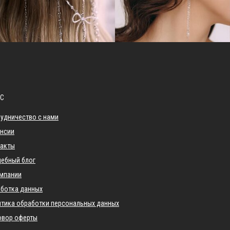
АС
удничество с нами
нсии
такты
ебный блог
мпании
ботка данных
тика обработки персональных данных
овор оферты