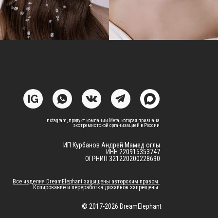
Instagram, продукт компании Meta, которая признана
экстремистской организацией в России
ИП Курбанов Андрей Мамед оглы
ИНН 220915353747
ОГРНИП 321220200228690
Все изделия DreamElephant защищены авторским правом.
Копирование и переработка дизайнов запрещены.
© 2017-2026 DreamElephant