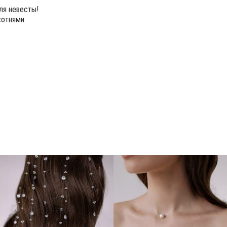
ля невесты!
сотнями