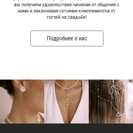
Контакты
Свадебный блог
О Компании
Обработка данных
Политика обработки персональных данных
Договор оферты
ИП Курбанов Андрей Мамед оглы
ИНН 220915353747
ОГРНИП 321220200228690
Все изделия DreamElephant защищены авторским правом.
Копирование и переработка дизайнов запрещены.
© 2017-2026 DreamElephant