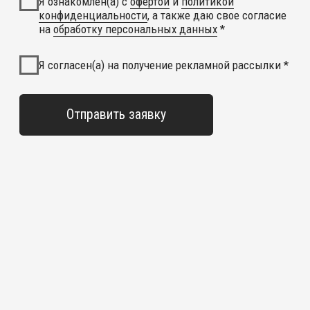
МЫ СОЗДАЕМ УКРАШЕНИЯ ДЛЯ
ВАЖНЫХ СОБЫТИЙ С 2017 ГОДА,
ПРЕДОСТАВЛЯЯ ЛУЧШИЙ СЕРВИС
И ВЫСОКОЕ КАЧЕСТВО ИЗДЕЛИЙ.
Наша миссия заключается в том, чтобы покупка
украшений стала праздником для невесты! Чтобы
вы получили удовольствие начиная от общения с
нами и заканчивая сотнями комплиментов от
гостей на свадьбе!
Подробнее о нас