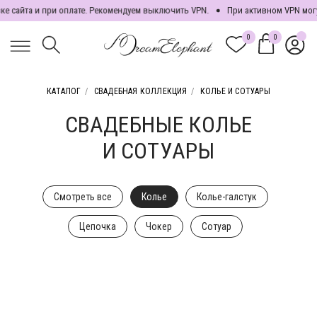
 сайта и при оплате. Рекомендуем выключить VPN.
При активном VPN могут
0
0
0
КАТАЛОГ
/
СВАДЕБНАЯ КОЛЛЕКЦИЯ
/
КОЛЬЕ И СОТУАРЫ
СВАДЕБНЫЕ КОЛЬЕ
И СОТУАРЫ
Смотреть все
Колье
Колье-галстук
Цепочка
Чокер
Сотуар
ПОДБОР УКРАШЕНИЙ
К СВАДЕБНОМУ ПЛАТЬЮ