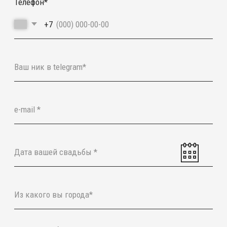
Где вам удобнее вести переписку?*
Max
Telegram
Whatsapp
Загрузить фото (ваше платье, прическа, пример
украшения и тд.)
Загрузить файлы
Я ознакомлен(а) с
офертой
и
политикой
конфиденциальности
, а также даю свое согласие
на
обработку персональных данных
*